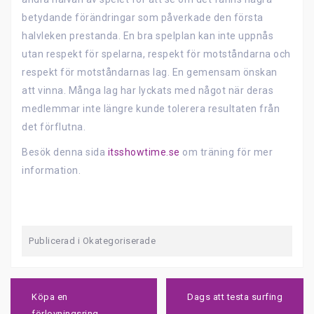
betydande förändringar som påverkade den första
halvleken prestanda. En bra spelplan kan inte uppnås
utan respekt för spelarna, respekt för motståndarna och
respekt för motståndarnas lag. En gemensam önskan
att vinna. Många lag har lyckats med något när deras
medlemmar inte längre kunde tolerera resultaten från
det förflutna.
Besök denna sida
itsshowtime.se
om träning för mer
information.
Publicerad i
Okategoriserade
Inläggsnavigering
Köpa en
Dags att testa surfing
förlovningsring